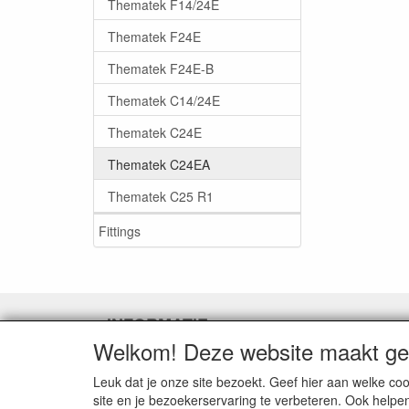
Thematek F14/24E
Thematek F24E
Thematek F24E-B
Thematek C14/24E
Thematek C24E
Thematek C24EA
Thematek C25 R1
Fittings
INFORMATIE
Welkom! Deze website maakt geb
Ferroli afgewerkte produkten en
wisselstukken
Leuk dat je onze site bezoekt. Geef hier aan welke 
Aanvraag retour defecte wisselstukken
site en je bezoekerservaring te verbeteren. Ook helpe
Herroepingslink aanvragen