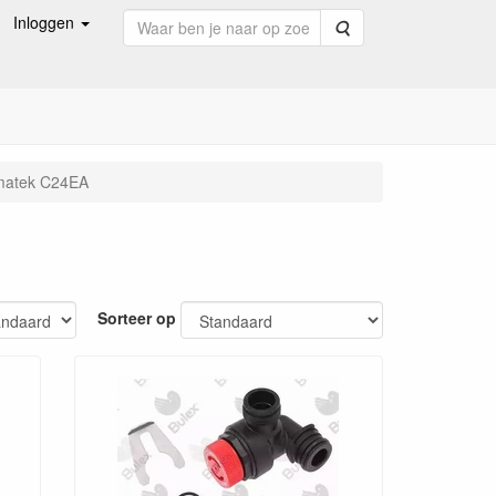
Inloggen
Zoeken
atek C24EA
Sorteer op