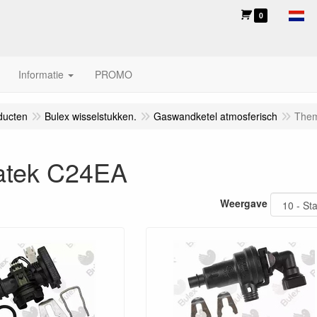
0
Informatie
PROMO
ducten
Bulex wisselstukken.
Gaswandketel atmosferisch
Them
tek C24EA
Weergave