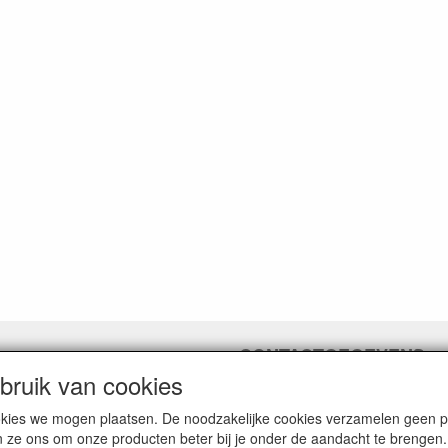
CONTACTGEGEVENS
ruik van cookies
www.vdht.be
Rouwbergskens 7 hal 14
cookies we mogen plaatsen. De noodzakelijke cookies verzamelen geen
2340 Beerse
n ze ons om onze producten beter bij je onder de aandacht te brengen.