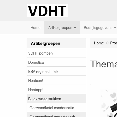
Home
Artikelgroepen
Bedrijfsgegevens
Artikelgroepen
Home
Pro
VDHT pompen
Thema
Domotica
EBV regeltechniek
Heatcon!
Heatapp!
Bulex wisselstukken.
Gaswandketel condensatie
Gaswandketel atmosferisch