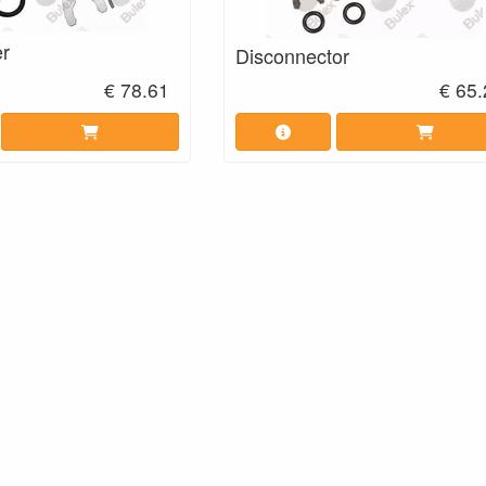
er
Disconnector
€ 78.61
€ 65