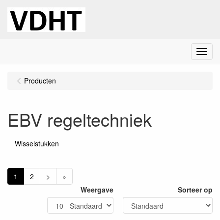
Menu
Producten
EBV regeltechniek
Wisselstukken
1
2
>
»
Weergave
Sorteer op