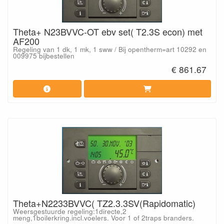
Theta+ N23BVVC-OT ebv set( T2.3S econ) met
AF200
Regeling van 1 dk, 1 mk, 1 sww / Bij opentherm=art 10292 en
009975 bijbestellen
€ 861.67
Theta+N2233BVVC( TZ2.3.3SV(Rapidomatic)
Weersgestuurde regeling:1directe,2
meng,1boilerkring.incl.voelers. Voor 1 of 2traps branders.