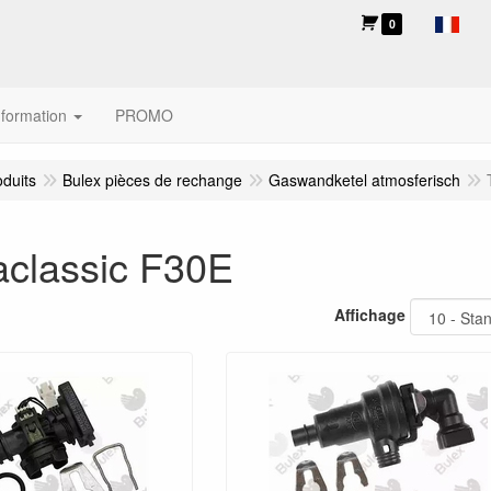
0
nformation
PROMO
oduits
Bulex pièces de rechange
Gaswandketel atmosferisch
classic F30E
Affichage