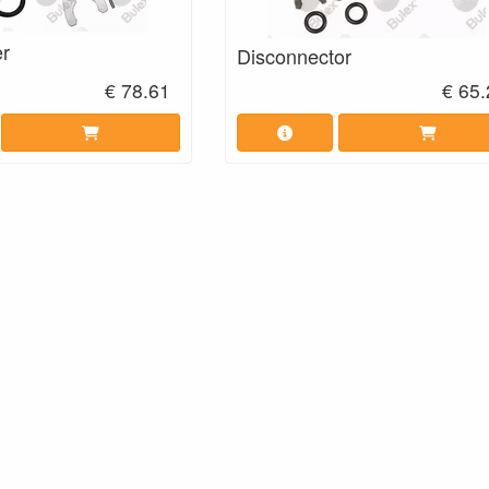
er
Disconnector
€ 78.61
€ 65