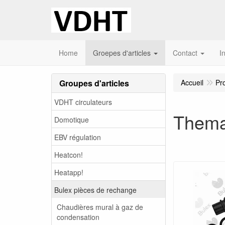
Home
Groepes d'articles
Contact
I
Groupes d'articles
Accueil
Pr
VDHT circulateurs
Thema
Domotique
EBV régulation
Heatcon!
Heatapp!
Bulex pièces de rechange
Chaudières mural à gaz de
condensation