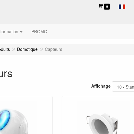
0
nformation
PROMO
oduits
Domotique
Capteurs
urs
Affichage