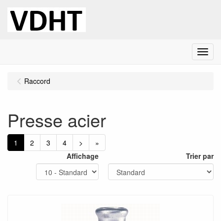
Menu
Raccord
Presse acier
1
2
3
4
>
»
Affichage
Trier par