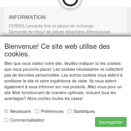
INFORMATION
FERROLI produits finis et pièces de rechange
Demande de retour de pièces détachées défectueuses
Demander un lien d'annulation
Bienvenue! Ce site web utilise des
cookies.
Bien que vous visitez notre site. Veuillez indiquer ici les cookies
que nous pouvons placer. Les cookies nécessaires ne collectent
CONTACTGEGEVENS
pas de données personnelles. Les autres cookies nous aident à
améliorer le site et votre expérience de visite. Ils nous aident
www.vdht.be
également à vous informer sur nos produits. Allez-vous pour un
Rouwbergskens 7 hal 14
site Web fonctionnant de manière optimale, incluant tous les
2340 Beerse
avantages? Alors cochez toutes les cases!
E-mail: verkoop@vdht.be
Telefoon:
Nécessaire
Préférences
Statistiques
Commercialisation
Sauvegarder