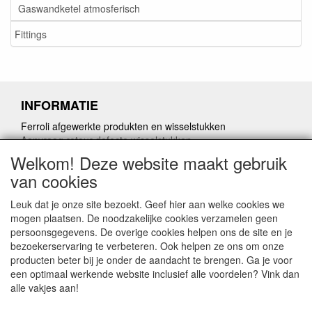
Gaswandketel atmosferisch
Fittings
INFORMATIE
Ferroli afgewerkte produkten en wisselstukken
Aanvraag retour defecte wisselstukken
Herroepingslink aanvragen
Welkom! Deze website maakt gebruik
van cookies
Leuk dat je onze site bezoekt. Geef hier aan welke cookies we
mogen plaatsen. De noodzakelijke cookies verzamelen geen
persoonsgegevens. De overige cookies helpen ons de site en je
CONTACTGEGEVENS
bezoekerservaring te verbeteren. Ook helpen ze ons om onze
producten beter bij je onder de aandacht te brengen. Ga je voor
www.vdht.be
een optimaal werkende website inclusief alle voordelen? Vink dan
Rouwbergskens 7 hal 14
alle vakjes aan!
2340 Beerse