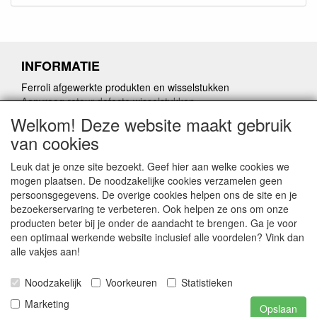
INFORMATIE
Ferroli afgewerkte produkten en wisselstukken
Aanvraag retour defecte wisselstukken
Herroepingslink aanvragen
Welkom! Deze website maakt gebruik
van cookies
Leuk dat je onze site bezoekt. Geef hier aan welke cookies we
mogen plaatsen. De noodzakelijke cookies verzamelen geen
persoonsgegevens. De overige cookies helpen ons de site en je
CONTACTGEGEVENS
bezoekerservaring te verbeteren. Ook helpen ze ons om onze
producten beter bij je onder de aandacht te brengen. Ga je voor
www.vdht.be
een optimaal werkende website inclusief alle voordelen? Vink dan
Rouwbergskens 7 hal 14
alle vakjes aan!
2340 Beerse
Noodzakelijk
Voorkeuren
Statistieken
E-mail: verkoop@vdht.be
Telefoon:
Marketing
Opslaan