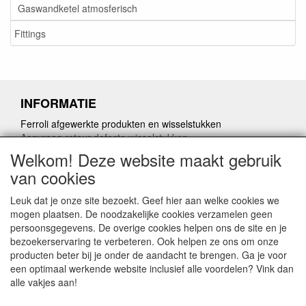
Gaswandketel atmosferisch
Fittings
INFORMATIE
Ferroli afgewerkte produkten en wisselstukken
Aanvraag retour defecte wisselstukken
Herroepingslink aanvragen
Welkom! Deze website maakt gebruik
van cookies
Leuk dat je onze site bezoekt. Geef hier aan welke cookies we
mogen plaatsen. De noodzakelijke cookies verzamelen geen
persoonsgegevens. De overige cookies helpen ons de site en je
CONTACTGEGEVENS
bezoekerservaring te verbeteren. Ook helpen ze ons om onze
producten beter bij je onder de aandacht te brengen. Ga je voor
www.vdht.be
een optimaal werkende website inclusief alle voordelen? Vink dan
Rouwbergskens 7 hal 14
alle vakjes aan!
2340 Beerse