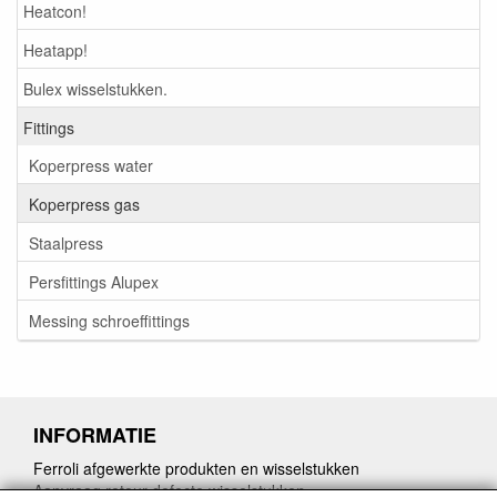
Heatcon!
Heatapp!
Bulex wisselstukken.
Fittings
Koperpress water
Koperpress gas
Staalpress
Persfittings Alupex
Messing schroeffittings
INFORMATIE
Ferroli afgewerkte produkten en wisselstukken
Aanvraag retour defecte wisselstukken