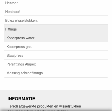
Heatcon!
Heatapp!
Bulex wisselstukken.
Fittings
Koperpress water
Koperpress gas
Staalpress
Persfittings Alupex
Messing schroeffittings
INFORMATIE
Ferroli afgewerkte produkten en wisselstukken
Aanvraag retour defecte wisselstukken