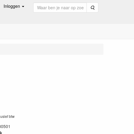
Inloggen
Zoeken
lusief btw
80501
k