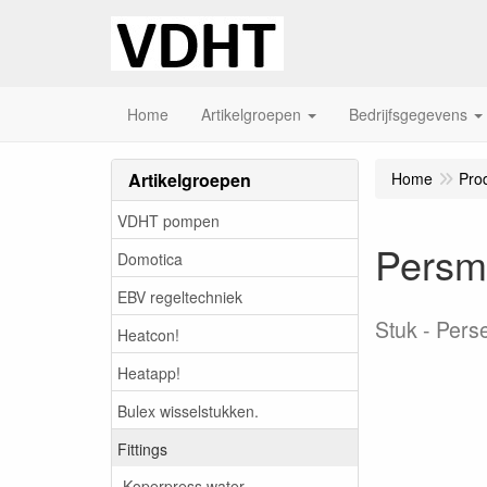
Home
Artikelgroepen
Bedrijfsgegevens
Artikelgroepen
Home
Pro
VDHT pompen
Persm
Domotica
EBV regeltechniek
Stuk
Perse
Heatcon!
Heatapp!
Bulex wisselstukken.
Fittings
Koperpress water