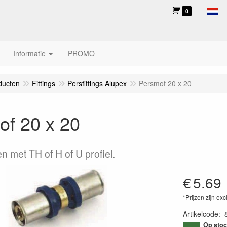
0
Informatie
PROMO
ducten
Fittings
Persfittings Alupex
Persmof 20 x 20
of 20 x 20
n met TH of H of U profiel.
€
5.69
*Prijzen zijn exc
Artikelcode
:
Op stoc