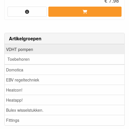
€ 7.98
» Laag geluidsniveau
»Gebaseerd op 500.000 keer testen in extreme
omstandigheden
Artikelgroepen
VDHT pompen
Toebehoren
Domotica
EBV regeltechniek
Heatcon!
Heatapp!
Bulex wisselstukken.
Fittings