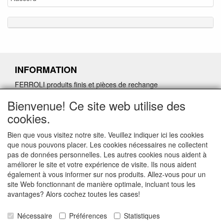
INFORMATION
FERROLI produits finis et pièces de rechange
Demande de retour de pièces détachées défectueuses
Bienvenue! Ce site web utilise des
Demander un lien d'annulation
cookies.
Bien que vous visitez notre site. Veuillez indiquer ici les cookies
que nous pouvons placer. Les cookies nécessaires ne collectent
pas de données personnelles. Les autres cookies nous aident à
CONTACTGEGEVENS
améliorer le site et votre expérience de visite. Ils nous aident
également à vous informer sur nos produits. Allez-vous pour un
www.vdht.be
site Web fonctionnant de manière optimale, incluant tous les
Rouwbergskens 7 hal 14
avantages? Alors cochez toutes les cases!
2340 Beerse
Nécessaire
Préférences
Statistiques
E-mail: verkoop@vdht.be