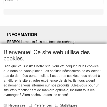
INFORMATION
FERROLI produits finis et pièces de rechange
Demande de retour de pièces détachées défectueuses
Bienvenue! Ce site web utilise des
Demander un lien d'annulation
cookies.
Bien que vous visitez notre site. Veuillez indiquer ici les cookies
que nous pouvons placer. Les cookies nécessaires ne collectent
pas de données personnelles. Les autres cookies nous aident à
CONTACTGEGEVENS
améliorer le site et votre expérience de visite. Ils nous aident
également à vous informer sur nos produits. Allez-vous pour un
www.vdht.be
site Web fonctionnant de manière optimale, incluant tous les
Rouwbergskens 7 hal 14
avantages? Alors cochez toutes les cases!
2340 Beerse
Nécessaire
Préférences
Statistiques
E-mail: verkoop@vdht.be