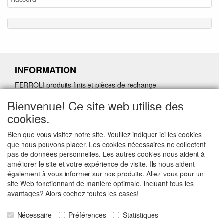
INFORMATION
FERROLI produits finis et pièces de rechange
Demande de retour de pièces détachées défectueuses
Bienvenue! Ce site web utilise des
Demander un lien d'annulation
cookies.
Bien que vous visitez notre site. Veuillez indiquer ici les cookies
que nous pouvons placer. Les cookies nécessaires ne collectent
pas de données personnelles. Les autres cookies nous aident à
CONTACTGEGEVENS
améliorer le site et votre expérience de visite. Ils nous aident
également à vous informer sur nos produits. Allez-vous pour un
www.vdht.be
site Web fonctionnant de manière optimale, incluant tous les
Rouwbergskens 7 hal 14
avantages? Alors cochez toutes les cases!
2340 Beerse
Nécessaire
Préférences
Statistiques
E-mail: verkoop@vdht.be