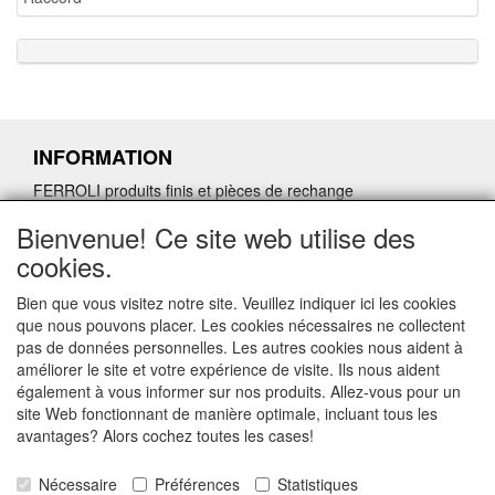
INFORMATION
FERROLI produits finis et pièces de rechange
Demande de retour de pièces détachées défectueuses
Bienvenue! Ce site web utilise des
Demander un lien d'annulation
cookies.
Bien que vous visitez notre site. Veuillez indiquer ici les cookies
que nous pouvons placer. Les cookies nécessaires ne collectent
pas de données personnelles. Les autres cookies nous aident à
CONTACTGEGEVENS
améliorer le site et votre expérience de visite. Ils nous aident
également à vous informer sur nos produits. Allez-vous pour un
www.vdht.be
site Web fonctionnant de manière optimale, incluant tous les
Rouwbergskens 7 hal 14
avantages? Alors cochez toutes les cases!
2340 Beerse
Nécessaire
Préférences
Statistiques
E-mail: verkoop@vdht.be