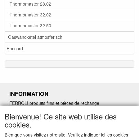
Thermomaster 28.02
Thermomaster 32.02
Thermomaster 32.50
Gaswandketel atmosferisch
Raccord
INFORMATION
FERROLI produits finis et pièces de rechange
Demande de retour de pièces détachées défectueuses
Bienvenue! Ce site web utilise des
Demander un lien d'annulation
cookies.
Bien que vous visitez notre site. Veuillez indiquer ici les cookies