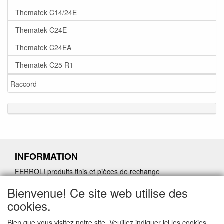
Thematek C14/24E
Thematek C24E
Thematek C24EA
Thematek C25 R1
Raccord
INFORMATION
FERROLI produits finis et pièces de rechange
Demande de retour de pièces détachées défectueuses
Bienvenue! Ce site web utilise des
Demander un lien d'annulation
cookies.
Bien que vous visitez notre site. Veuillez indiquer ici les cookies