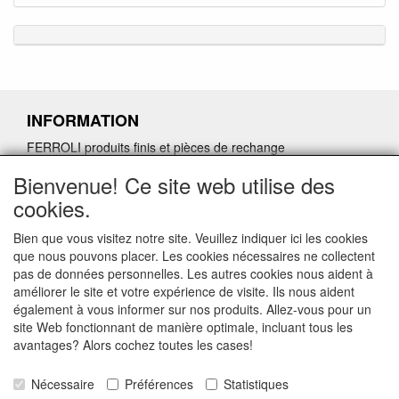
INFORMATION
FERROLI produits finis et pièces de rechange
Demande de retour de pièces détachées défectueuses
Bienvenue! Ce site web utilise des
Demander un lien d'annulation
cookies.
Bien que vous visitez notre site. Veuillez indiquer ici les cookies
que nous pouvons placer. Les cookies nécessaires ne collectent
pas de données personnelles. Les autres cookies nous aident à
CONTACTGEGEVENS
améliorer le site et votre expérience de visite. Ils nous aident
également à vous informer sur nos produits. Allez-vous pour un
www.vdht.be
site Web fonctionnant de manière optimale, incluant tous les
Rouwbergskens 7 hal 14
avantages? Alors cochez toutes les cases!
2340 Beerse
Nécessaire
Préférences
Statistiques
E-mail: verkoop@vdht.be