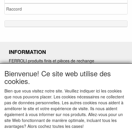
Raccord
INFORMATION
FERROLI produits finis et pièces de rechange
Demande de retour de pièces détachées défectueuses
Bienvenue! Ce site web utilise des
Demander un lien d'annulation
cookies.
Bien que vous visitez notre site. Veuillez indiquer ici les cookies
que nous pouvons placer. Les cookies nécessaires ne collectent
pas de données personnelles. Les autres cookies nous aident à
CONTACTGEGEVENS
améliorer le site et votre expérience de visite. Ils nous aident
également à vous informer sur nos produits. Allez-vous pour un
www.vdht.be
site Web fonctionnant de manière optimale, incluant tous les
Rouwbergskens 7 hal 14
avantages? Alors cochez toutes les cases!
2340 Beerse