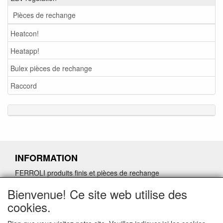
Pièces de rechange
Heatcon!
Heatapp!
Bulex pièces de rechange
Raccord
INFORMATION
FERROLI produits finis et pièces de rechange
Demande de retour de pièces détachées défectueuses
Bienvenue! Ce site web utilise des
Demander un lien d'annulation
cookies.