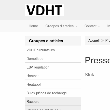
Home
Groepes d'articles
Contact
I
Groupes d'articles
Accueil
Pr
VDHT circulateurs
Presse
Domotique
EBV régulation
Stuk
Heatcon!
Heatapp!
Bulex pièces de rechange
Raccord
Presse en cuivre eau