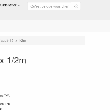
S'identifier
Rechercher
araudé 15f x 1/2m
 x 1/2m
hors TVA
:
80170
k