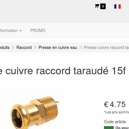
0
nformation
PROMO
oduits
Raccord
Presse en cuivre eau
Presse cuivre raccord t
 cuivre raccord taraudé 15f
€
4.75
*Les prix sont 
Code article
Op stoc