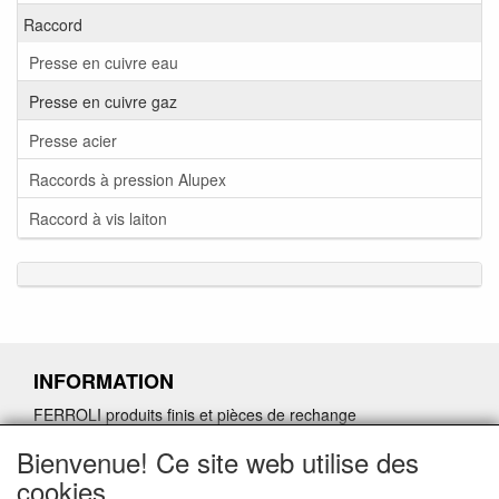
Raccord
Presse en cuivre eau
Presse en cuivre gaz
Presse acier
Raccords à pression Alupex
Raccord à vis laiton
INFORMATION
FERROLI produits finis et pièces de rechange
Demande de retour de pièces détachées défectueuses
Bienvenue! Ce site web utilise des
Demander un lien d'annulation
cookies.