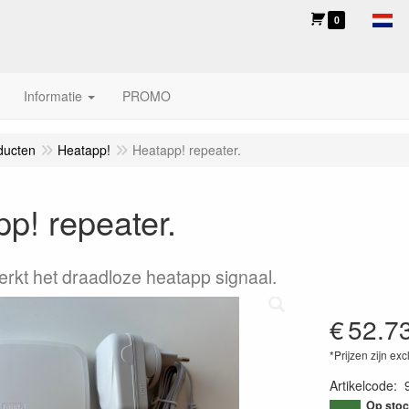
0
Informatie
PROMO
ducten
Heatapp!
Heatapp! repeater.
p! repeater.
erkt het draadloze heatapp signaal.
€
52.7
*Prijzen zijn exc
Artikelcode
:
Op stoc