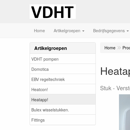
Home
Artikelgroepen
Bedrijfsgegevens
Artikelgroepen
Home
Pro
VDHT pompen
Heatap
Domotica
EBV regeltechniek
Stuk
Verst
Heatcon!
Heatapp!
Bulex wisselstukken.
Fittings