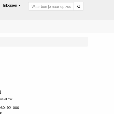
Inloggen
Zoeken
3
lusief btw
9601921000
k