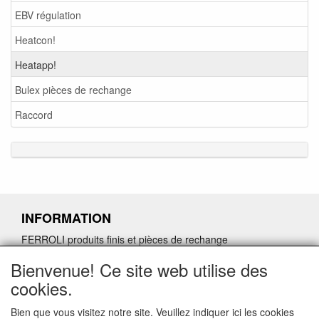
EBV régulation
Heatcon!
Heatapp!
Bulex pièces de rechange
Raccord
INFORMATION
FERROLI produits finis et pièces de rechange
Demande de retour de pièces détachées défectueuses
Bienvenue! Ce site web utilise des
Demander un lien d'annulation
cookies.
Bien que vous visitez notre site. Veuillez indiquer ici les cookies